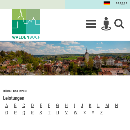
PRESSE
BÜRGERSERVICE
Leistungen
A
B
C
D
E
F
G
H
I
J
K
L
M
N
O
P
Q
R
S
T
U
V
W
X
Y
Z