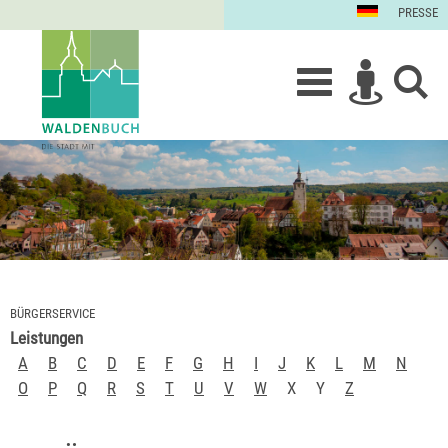
PRESSE
BÜRGERSERVICE
Leistungen
A
B
C
D
E
F
G
H
I
J
K
L
M
N
O
P
Q
R
S
T
U
V
W
X
Y
Z