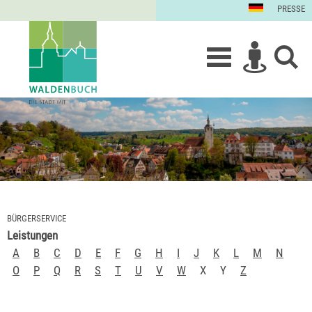
PRESSE
BÜRGERSERVICE
Leistungen
A
B
C
D
E
F
G
H
I
J
K
L
M
N
O
P
Q
R
S
T
U
V
W
X
Y
Z