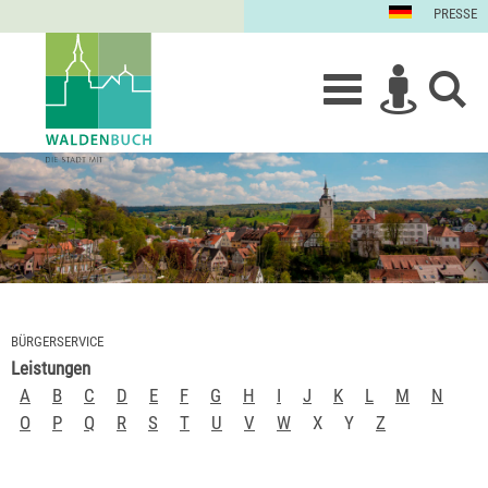
PRESSE
BÜRGERSERVICE
Leistungen
A
B
C
D
E
F
G
H
I
J
K
L
M
N
O
P
Q
R
S
T
U
V
W
X
Y
Z