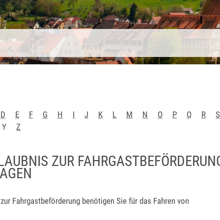
D
E
F
G
H
I
J
K
L
M
N
O
P
Q
R
S
Y
Z
LAUBNIS ZUR FAHRGASTBEFÖRDERUN
RAGEN
 zur Fahrgastbeförderung benötigen Sie für das Fahren von