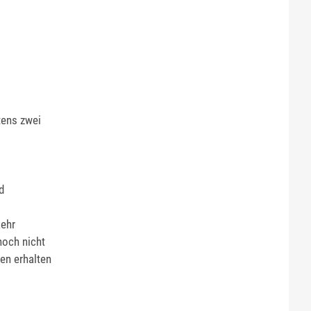
tens zwei
d
kehr
noch nicht
en erhalten