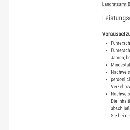
Landratsamt B
Leistungs
Voraussetz
Führersch
Führersch
Jahren; b
Mindestal
Nachweis 
persönlic
Verkehrsv
Nachweis 
Die inhal
abschließ
Sie bei d