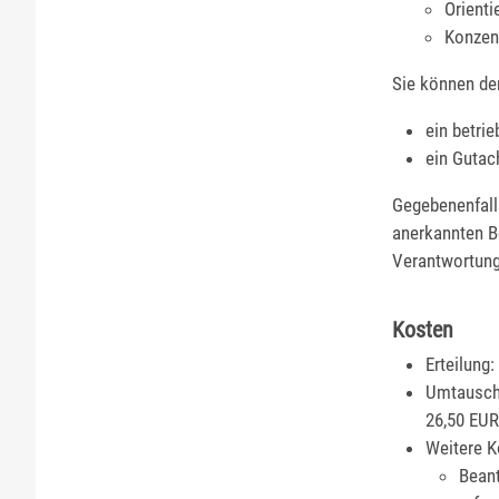
Orienti
Konzent
Sie können de
ein betri
ein Gutac
Gegebenenfall
anerkannten B
Verantwortung
Kosten
Erteilung
Umtausch 
26,50 EU
Weitere K
Bean