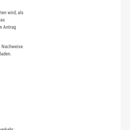
ten wird, als
das
en Antrag
en Nachweise
laden.
verkehr