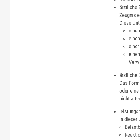
ärztliche
Zeugnis e
Diese Unt
einem
einem
einer
einem
Verw
ärztliche
Das Formu
oder eine
nicht älte
leistungs
In dieser
Belastb
Reaktio