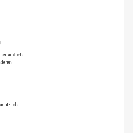
g
ner amtlich
nderen
usätzlich