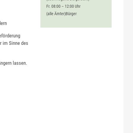
Fr. 08:00 – 12:00 Uhr
(alle Ämter)Bürger
dern
beförderung
r im Sinne des
ängern lassen.