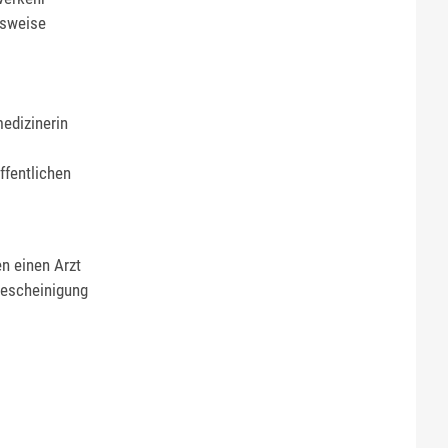
gsweise
medizinerin
ffentlichen
en einen Arzt
 Bescheinigung