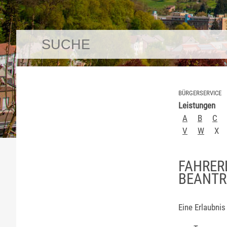
BÜRGERSERVICE
Leistungen
A
B
C
V
W
X
FAHRER
BEANT
Eine Erlaubnis