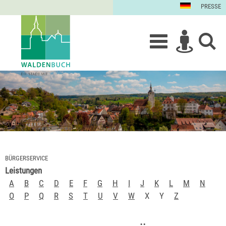
PRESSE
BÜRGERSERVICE
Leistungen
A
B
C
D
E
F
G
H
I
J
K
L
M
N
O
P
Q
R
S
T
U
V
W
X
Y
Z