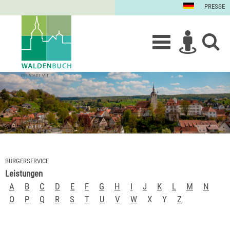
PRESSE
BÜRGERSERVICE
Leistungen
A
B
C
D
E
F
G
H
I
J
K
L
M
N
O
P
Q
R
S
T
U
V
W
X
Y
Z