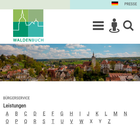
PRESSE
BÜRGERSERVICE
Leistungen
A
B
C
D
E
F
G
H
I
J
K
L
M
N
O
P
Q
R
S
T
U
V
W
X
Y
Z