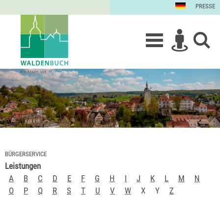
PRESSE
BÜRGERSERVICE
Leistungen
A
B
C
D
E
F
G
H
I
J
K
L
M
N
O
P
Q
R
S
T
U
V
W
X
Y
Z