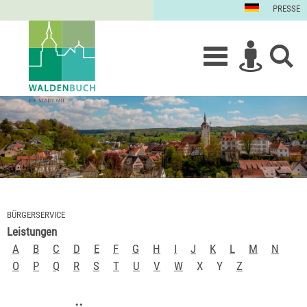
PRESSE
BÜRGERSERVICE
Leistungen
A
B
C
D
E
F
G
H
I
J
K
L
M
N
O
P
Q
R
S
T
U
V
W
X
Y
Z