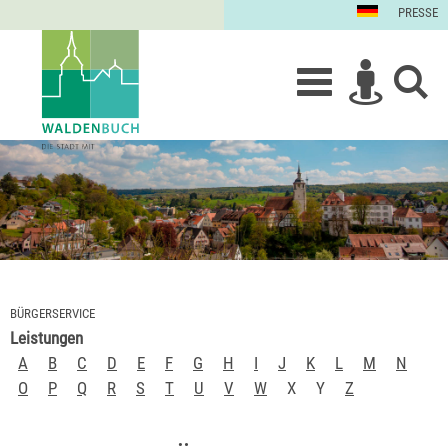
PRESSE
BÜRGERSERVICE
Leistungen
A
B
C
D
E
F
G
H
I
J
K
L
M
N
O
P
Q
R
S
T
U
V
W
X
Y
Z