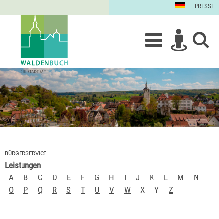
PRESSE
BÜRGERSERVICE
Leistungen
A
B
C
D
E
F
G
H
I
J
K
L
M
N
O
P
Q
R
S
T
U
V
W
X
Y
Z