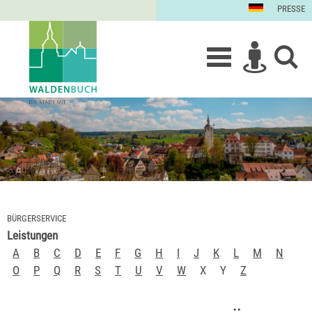
PRESSE
BÜRGERSERVICE
Leistungen
A
B
C
D
E
F
G
H
I
J
K
L
M
N
O
P
Q
R
S
T
U
V
W
X
Y
Z