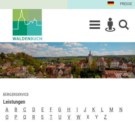
PRESSE
BÜRGERSERVICE
Leistungen
A
B
C
D
E
F
G
H
I
J
K
L
M
N
O
P
Q
R
S
T
U
V
W
X
Y
Z