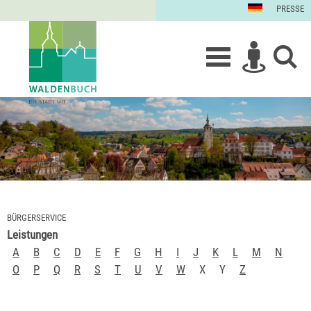
PRESSE
BÜRGERSERVICE
Leistungen
A
B
C
D
E
F
G
H
I
J
K
L
M
N
O
P
Q
R
S
T
U
V
W
X
Y
Z