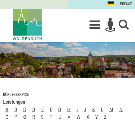
PRESSE
BÜRGERSERVICE
Leistungen
A
B
C
D
E
F
G
H
I
J
K
L
M
N
O
P
Q
R
S
T
U
V
W
X
Y
Z