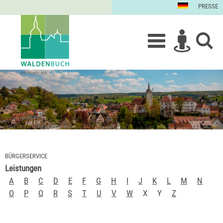
PRESSE
BÜRGERSERVICE
Leistungen
A
B
C
D
E
F
G
H
I
J
K
L
M
N
O
P
Q
R
S
T
U
V
W
X
Y
Z