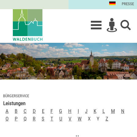
PRESSE
BÜRGERSERVICE
Leistungen
A
B
C
D
E
F
G
H
I
J
K
L
M
N
O
P
Q
R
S
T
U
V
W
X
Y
Z