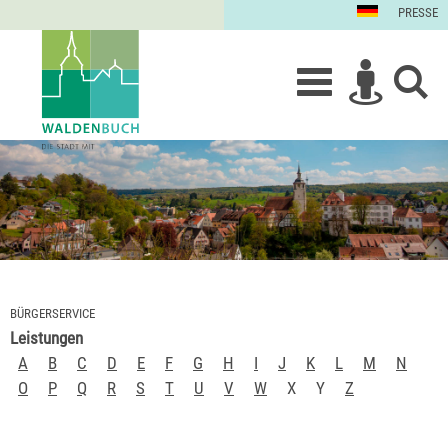
PRESSE
BÜRGERSERVICE
Leistungen
A
B
C
D
E
F
G
H
I
J
K
L
M
N
O
P
Q
R
S
T
U
V
W
X
Y
Z