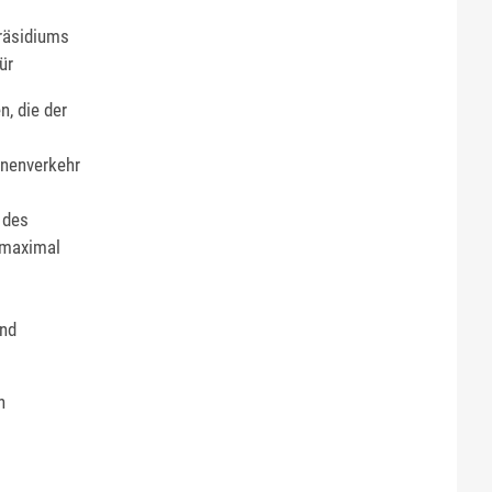
präsidiums
ür
n, die der
onenverkehr
 des
 maximal
und
n