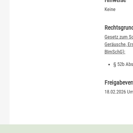
Hinweise
Keine
Rechtsgrun
Gesetz zum Sc
Geräusche, Er
BImSchG):
§ 52b Abs
Freigabeve
18.02.2026
Um