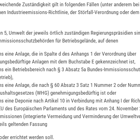
eichende Zuständigkeit gilt in folgenden Fällen (unter anderem bei 
en Industrieemissions-Richtlinie, der Störfall-Verordnung oder dem
n 5, Umwelt der jeweils örtlich zuständigen Regierungspräsidien sin
mmissionsschutzbehörden für Betriebsgelände, auf denen
s eine Anlage, die in Spalte d des Anhangs 1 der Verordnung über
ngsbedürftige Anlagen mit dem Buchstabe E gekennzeichnet ist,
s ein Betriebsbereich nach § 3 Absatz 5a Bundes-Immissionsschu
etrieb),
s eine Anlage, die nach § 60 Absatz 3 Satz 1 Nummer 2 oder Num
shaltsgesetzes (WHG) genehmigungsbedürftig ist oder
s eine Deponie nach Artikel 10 in Verbindung mit Anhang I der Richt
U des Europäischen Parlaments und des Rates vom 24. November 
emissionen (integrierte Vermeidung und Verminderung der Umwelt
weils geltenden Fassung
oder errichtet werden soll.