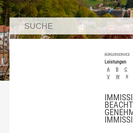
BÜRGERSERVICE
Leistungen
A
B
C
V
W
X
IMMISS
BEACHT
GENEHM
IMMISS