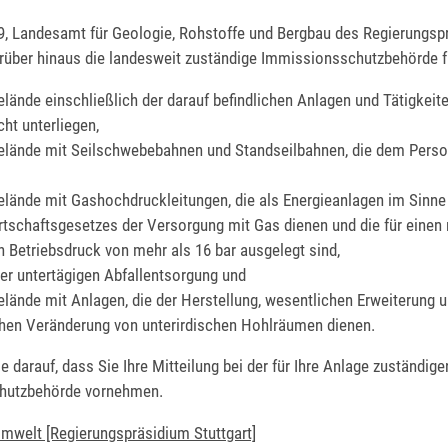
 9, Landesamt für Geologie, Rohstoffe und Bergbau des Regierungs
darüber hinaus die landesweit zuständige Immissionsschutzbehörde f
elände einschließlich der darauf befindlichen Anlagen und Tätigkeite
cht unterliegen,
elände mit Seilschwebebahnen und Standseilbahnen, die dem Pers
elände mit Gashochdruckleitungen, die als Energieanlagen im Sinne
rtschaftsgesetzes der Versorgung mit Gas dienen und die für einen
n Betriebsdruck von mehr als 16 bar ausgelegt sind,
er untertägigen Abfallentsorgung und
elände mit Anlagen, die der Herstellung, wesentlichen Erweiterung 
hen Veränderung von unterirdischen Hohlräumen dienen.
ie darauf, dass Sie Ihre Mitteilung bei der für Ihre Anlage zuständige
hutzbehörde vornehmen.
Umwelt [Regierungspräsidium Stuttgart]