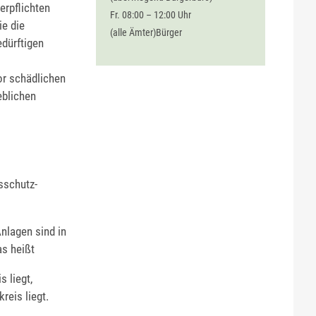
erpflichten
Fr. 08:00 – 12:00 Uhr
ie die
(alle Ämter)Bürger
dürftigen
or schädlichen
eblichen
sschutz-
nlagen sind in
as heißt
 liegt,
reis liegt.