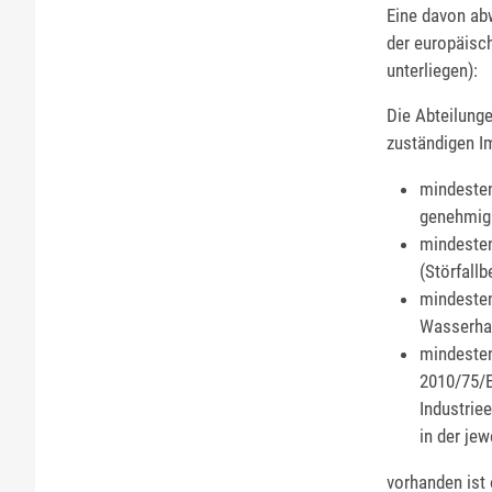
Eine davon abw
der europäisch
unterliegen):
Die Abteilunge
zuständigen I
mindesten
genehmigu
mindesten
(Störfallb
mindesten
Wasserhau
mindesten
2010/75/E
Industrie
in der je
vorhanden ist 