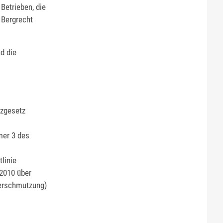
Betrieben, die
 Bergrecht
d die
tzgesetz
mer 3 des
linie
2010 über
verschmutzung)