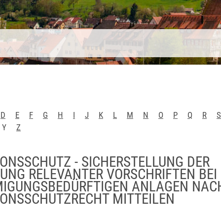
D
E
F
G
H
I
J
K
L
M
N
O
P
Q
R
S
Y
Z
IONSSCHUTZ - SICHERSTELLUNG DER
UNG RELEVANTER VORSCHRIFTEN BEI
IGUNGSBEDÜRFTIGEN ANLAGEN NAC
IONSSCHUTZRECHT MITTEILEN