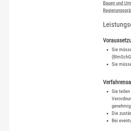
Bauen und Umw
Regierungsprä
Leistungs
Voraussetz
Sie müsse
(BImSchG)
Sie müsse
Verfahrensa
Sie teile
Verordnun
genehmigu
Die zustä
Bei event