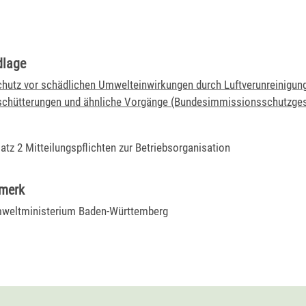
dlage
hutz vor schädlichen Umwelteinwirkungen durch Luftverunreinigun
schütterungen und ähnliche Vorgänge (Bundesimmissionsschutzges
atz 2 Mitteilungspflichten zur Betriebsorganisation
rmerk
weltministerium Baden-Württemberg