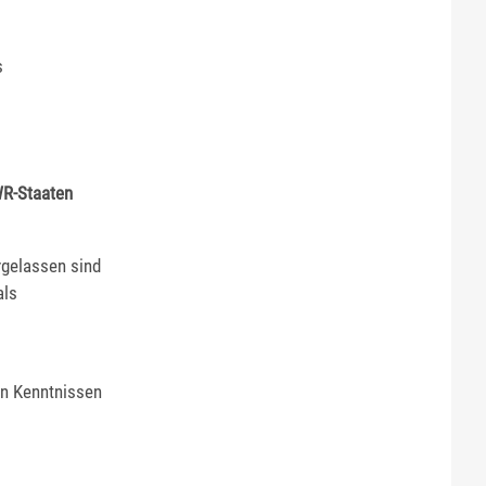
s
WR-Staaten
rgelassen sind
als
on Kenntnissen