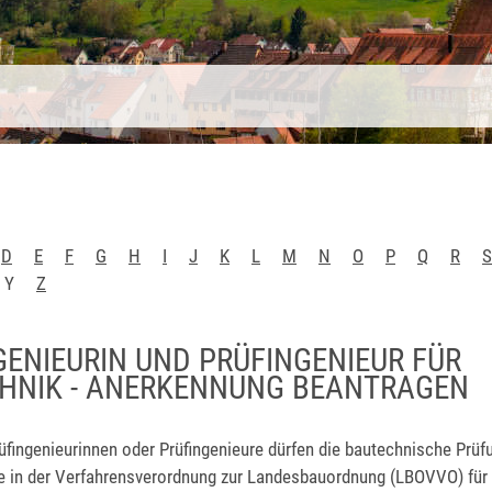
D
E
F
G
H
I
J
K
L
M
N
O
P
Q
R
S
Y
Z
GENIEURIN UND PRÜFINGENIEUR FÜR
HNIK - ANERKENNUNG BEANTRAGEN
fingenieurinnen oder Prüfingenieure dürfen die bautechnische Prüf
e in der Verfahrensverordnung zur Landesbauordnung (LBOVVO) fü