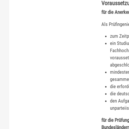
Voraussetz
für die Anerke
Als Prüfingeni
zum Zeitp
ein Studi
Fachhochs
vorausset
abgeschl
mindesten
gesammel
die erfor
die deuts
den Aufga
unparteii
für die Prüfun
Bundesländern