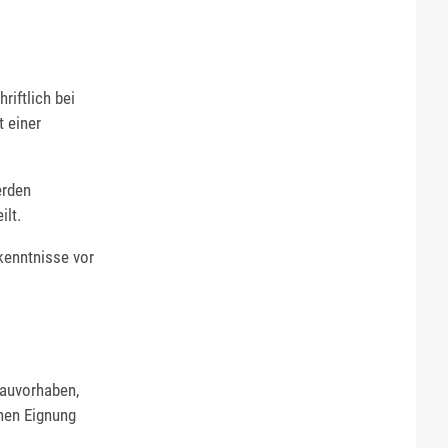
riftlich bei
t einer
erden
lt.
kenntnisse vor
Bauvorhaben,
chen Eignung