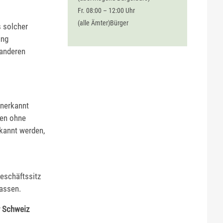
Fr. 08:00 – 12:00 Uhr
(alle Ämter)Bürger
s solcher
ung
 anderen
anerkannt
nen ohne
rkannt werden,
Geschäftssitz
lassen.
r Schweiz