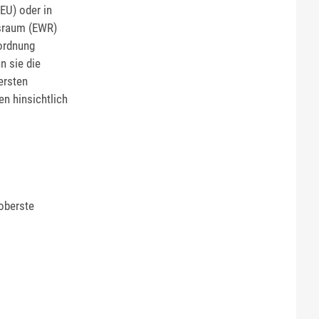
EU) oder in
sraum (EWR)
rordnung
n sie die
ersten
n hinsichtlich
oberste