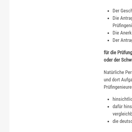
Der Gesch
Die Antra
Prüfingen
Die Anerk
Der Antrag
für die Prüfun
oder der Schw
Natürliche Pe
und dort Aufg
Prüfingenieur
hinsichtl
dafür hin
vergleich
die deuts