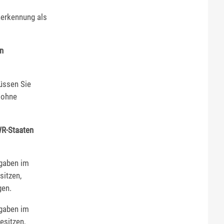
nerkennung als
en
üssen Sie
 ohne
WR-Staaten
fgaben im
sitzen,
gen.
fgaben im
esitzen,