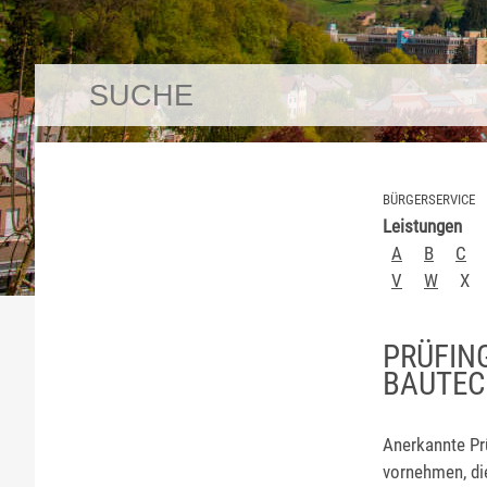
BÜRGERSERVICE
Leistungen
A
B
C
V
W
X
PRÜFIN
BAUTEC
Anerkannte Prü
vornehmen, di