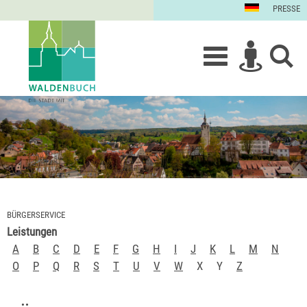
PRESSE
BÜRGERSERVICE
Leistungen
A
B
C
D
E
F
G
H
I
J
K
L
M
N
O
P
Q
R
S
T
U
V
W
X
Y
Z