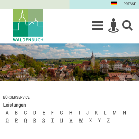
PRESSE
BÜRGERSERVICE
Leistungen
A
B
C
D
E
F
G
H
I
J
K
L
M
N
O
P
Q
R
S
T
U
V
W
X
Y
Z