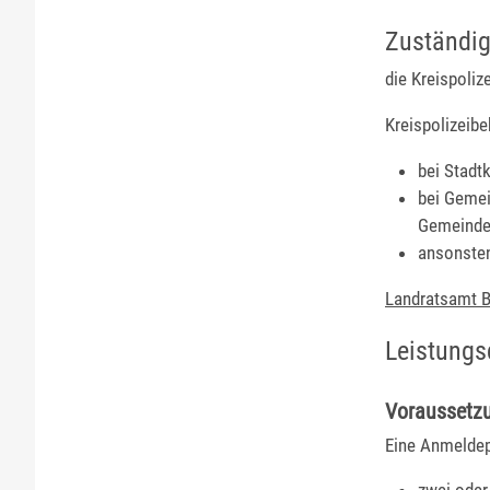
Zuständig
die Kreispoliz
Kreispolizeibe
bei Stadt
bei Gemei
Gemeinde-
ansonsten
Landratsamt B
Leistungs
Voraussetz
Eine Anmeldep