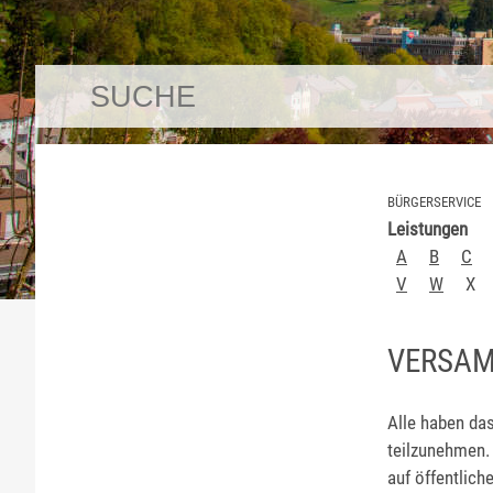
BÜRGERSERVICE
Leistungen
A
B
C
V
W
X
VERSA
Alle haben da
teilzunehmen.
auf öffentlich