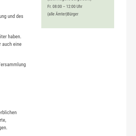
Fr. 08:00 – 12:00 Uhr
(alle Ämter)Bürger
ung und des
ter haben.
r auch eine
 Versammlung
erblichen
te,
gen.