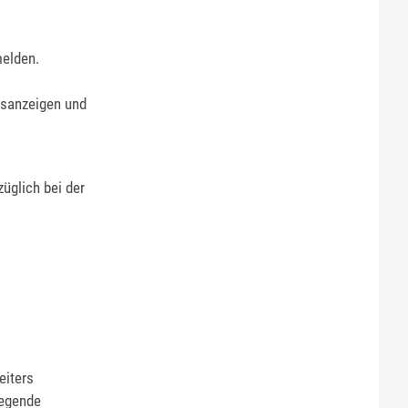
melden.
gsanzeigen und
üglich bei der
eiters
wegende