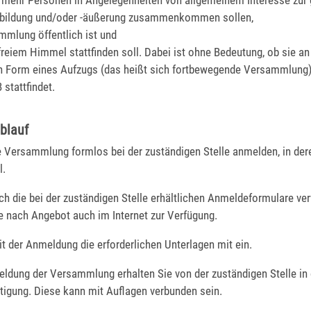
 mehr Personen in Angelegenheiten von allgemeinem Interesse zu
bildung und/oder -äußerung zusammenkommen sollen,
mmlung öffentlich ist und
 freiem Himmel stattfinden soll.
Dabei ist ohne
Bedeutung, ob sie an
in Form eines Aufzugs (das heißt sich fortbewegende Versammlung)
 stattfindet.
blauf
e Versammlung formlos bei der zuständigen Stelle anmelden, in dere
l.
ch die bei der zuständigen Stelle erhältlichen Anmeldeformulare ve
e nach Angebot auch im Internet zur Verfügung.
t der Anmeldung die erforderlichen Unterlagen mit ein.
ldung der Versammlung erhalten Sie von der zuständigen Stelle in 
igung. Diese kann mit Auflagen verbunden sein.