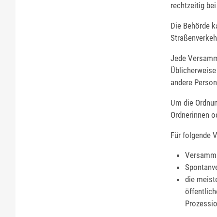
rechtzeitig be
Die Behörde k
Straßenverkeh
Jede Versamml
Üblicherweise 
andere Person 
Um die Ordnun
Ordnerinnen o
Für folgende V
Versamml
Spontanv
die meist
öffentlic
Prozessio