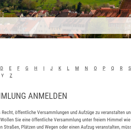
D
E
F
G
H
I
J
K
L
M
N
O
P
Q
R
S
Y
Z
MMLUNG ANMELDEN
s Recht, öffentliche Versammlungen und Aufzüge zu veranstalten un
 Wollen Sie eine öffentliche Versammlung unter freiem Himmel
wie 
en Straßen, Plätzen und Wegen oder einen Aufzug
veranstalten, müss