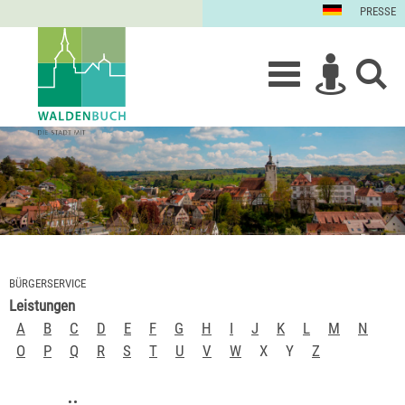
PRESSE
BÜRGERSERVICE
Leistungen
A
B
C
D
E
F
G
H
I
J
K
L
M
N
O
P
Q
R
S
T
U
V
W
X
Y
Z