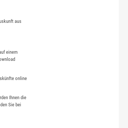
uskunft aus
 auf einem
ownload
skünfte online
rden Ihnen die
 den Sie bei