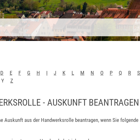
D
E
F
G
H
I
J
K
L
M
N
O
P
Q
R
S
Y
Z
RKSROLLE - AUSKUNFT BEANTRAGEN
ne Auskunft aus der Handwerksrolle beantragen, wenn Sie folgende