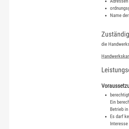
Adressen 
ordnungsg
Name der P
Zuständig
die Handwer
Handwerkskam
Leistungs
Voraussetz
berechtig
Ein berec
Betrieb i
Es darf k
Interesse