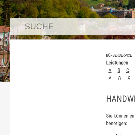
BÜRGERSERVICE
Leistungen
A
B
C
V
W
X
HANDWE
Sie können ei
benötigen: