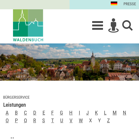
PRESSE
BÜRGERSERVICE
Leistungen
A
B
C
D
E
F
G
H
I
J
K
L
M
N
O
P
Q
R
S
T
U
V
W
X
Y
Z