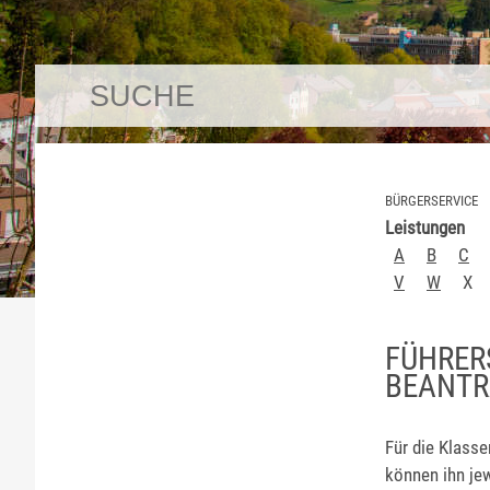
BÜRGERSERVICE
Leistungen
A
B
C
V
W
X
FÜHRER
BEANT
Für die Klasse
können ihn jew