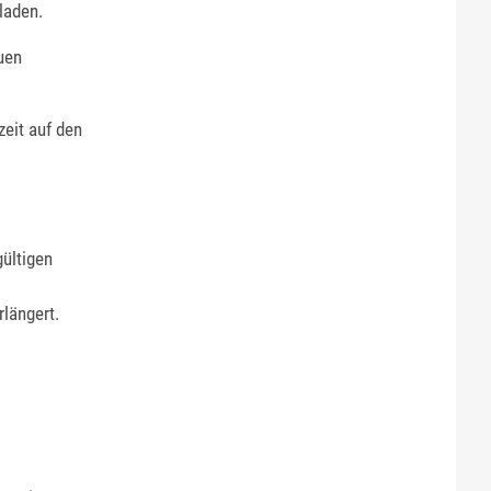
laden.
euen
zeit auf den
ültigen
rlängert.