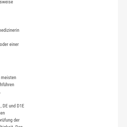
gsweise
medizinerin
oder einer
n meisten
chführen
.
1, DE und D1E
ten
rüfung der