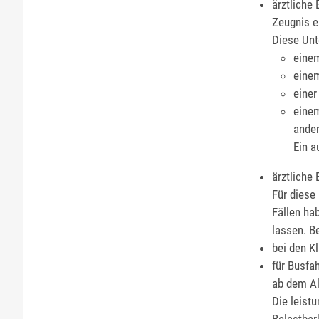
ärztliche
Zeugnis e
Diese Unt
einem
einem
einer
einem
ander
Ein a
ärztliche
Für diese
Fällen ha
lassen. Be
bei den K
für Busfa
ab dem Al
Die leist