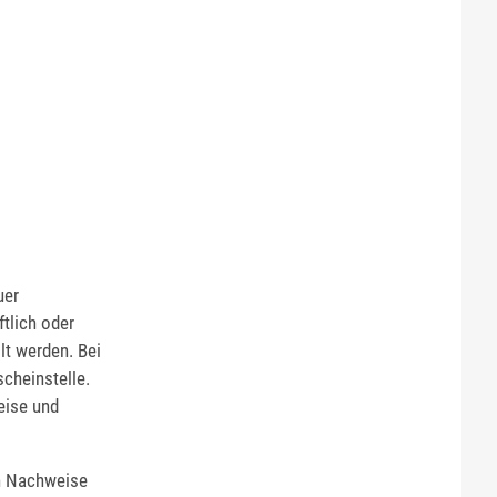
uer
tlich oder
lt werden. Bei
scheinstelle.
eise und
en Nachweise