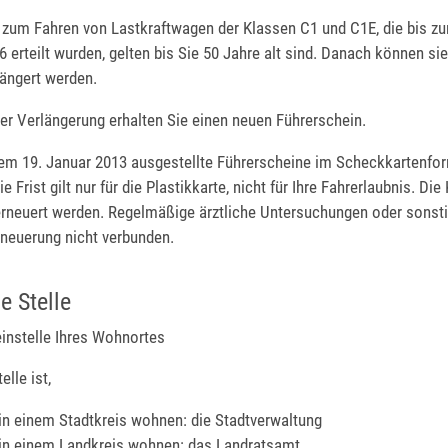
 zum Fahren von Lastkraftwagen der Klassen C1 und C1E, die bis z
erteilt wurden, gelten bis Sie 50 Jahre alt sind. Danach können si
längert werden.
er Verlängerung erhalten Sie einen neuen Führe
r
schein.
em 19. Januar 2013 ausgestellte Führerscheine im Scheckkartenfor
ie Frist gilt nur für die Plastikkarte, nicht für Ihre Fahrerlaubnis. Di
 erneuert werden. Regelmäßige ärztliche Untersuchungen oder sonst
rneuerung nicht verbunden.
e Stelle
einstelle Ihres Wohnortes
lle ist,
in einem Stadtkreis wohnen: die Stadtverwaltung
in einem Landkreis wohnen: das Landratsamt