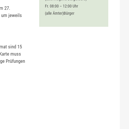
Fr. 08:00 – 12:00 Uhr
um 27.
(alle Ämter)Bürger
e um jeweils
mat sind 15
e Karte muss
ige Prüfungen