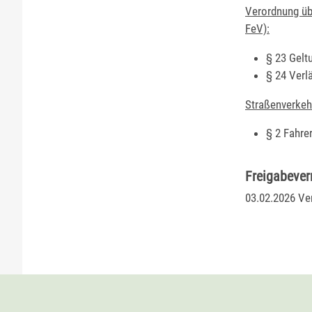
Verordnung üb
FeV):
§ 23 Gelt
§ 24 Verl
Straßenverkeh
§ 2 Fahre
Freigabeve
03.02.2026 Ve