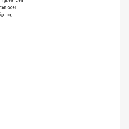
ähigkeit. Den
hten oder
ignung.