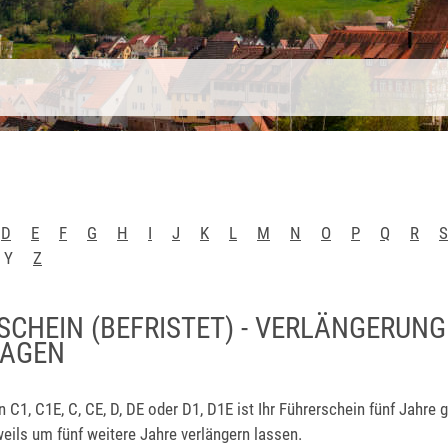
D
E
F
G
H
I
J
K
L
M
N
O
P
Q
R
S
Y
Z
SCHEIN (BEFRISTET) - VERLÄNGERUNG
RAGEN
n C1, C1E, C, CE, D, DE oder D1, D1E ist Ihr Führerschein fünf Jahre g
eils um fünf weitere Jahre verlängern lassen.