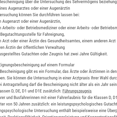
 Bescheinigung über die Untersuchung des Sehvermögens beziehun
ines Augenarztes oder einer Augenärztin
ersuchung können Sie durchführen lassen bei:
 Augenarzt oder einer Augenärztin,
 Arbeits- oder Betriebsmediziner oder einer Arbeits- oder Betriebs
 Begutachtungsstelle für Fahreignung,
 Arzt oder einer Ärztin des Gesundheitsamtes, einem anderen Arzt 
en Ärztin der öffentlichen Verwaltung
usgestelltes Gutachten oder Zeugnis hat zwei Jahre Gültigkeit.
 Eignungsbescheinigung auf einem Formular
 Bescheinigung gibt es ein Formular, das Ärzte oder Ärztinnen in de
ben. Sie können die Untersuchung in einer Arztpraxis Ihrer Wahl dur
i Antragstellung darf die Bescheinigung nicht älter als ein Jahr sein
lassen D, DE, D1 und D1E zusätzlich:
Führungszeugnis
hrer und Busfahrerinnen mit einer Fahrerlaubnis für die Klassen D, D
ter von 50 Jahren zusätzlich: ein leistungspsychologisches Gutach
ungspsychologische Untersuchung enthält beispielsweise eine Überp