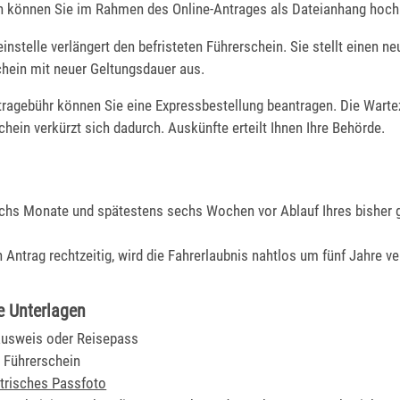
n können Sie im Rahmen des Online-Antrages als Dateianhang hoch
instelle verlängert den befristeten Führerschein. Sie stellt einen n
chein mit neuer Geltungsdauer aus.
tragebühr können Sie eine Expressbestellung bea
n
tragen. Die Warte
hein verkürzt sich dadurch. Auskünfte erteilt Ihnen Ihre Behörde.
chs Monate und spätestens sechs Wochen vor Ablauf Ihres bisher g
n Antrag rechtzeitig, wird die Fahrerlaubnis nahtlos um fünf Jahre ve
e Unterlagen
ausweis oder Reisepass
r Führerschein
trisches Passfoto