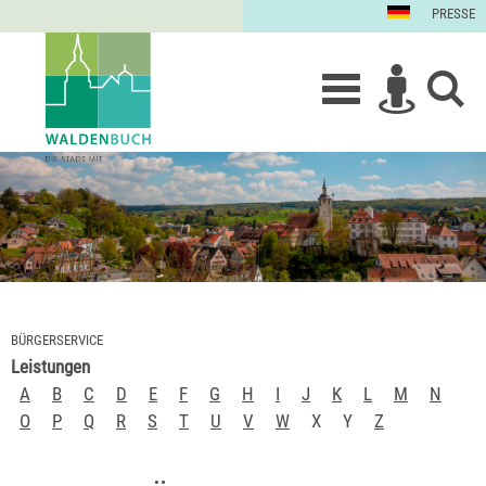
PRESSE
BÜRGERSERVICE
Leistungen
A
B
C
D
E
F
G
H
I
J
K
L
M
N
O
P
Q
R
S
T
U
V
W
X
Y
Z