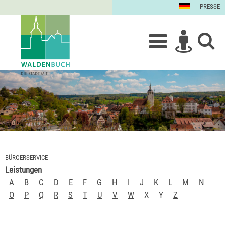
PRESSE
BÜRGERSERVICE
Leistungen
A
B
C
D
E
F
G
H
I
J
K
L
M
N
O
P
Q
R
S
T
U
V
W
X
Y
Z