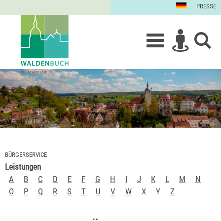
PRESSE
BÜRGERSERVICE
Leistungen
A
B
C
D
E
F
G
H
I
J
K
L
M
N
O
P
Q
R
S
T
U
V
W
X
Y
Z