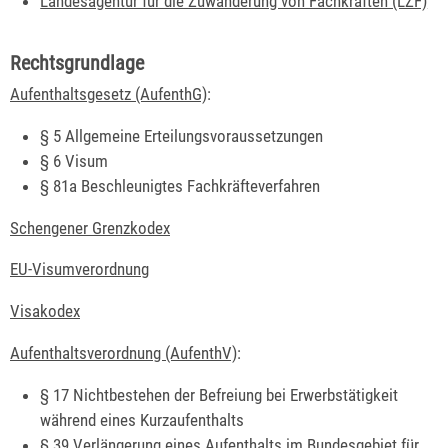
Landesagentur für die Zuwanderung von Fachkräften (LZF)
Rechtsgrundlage
Aufenthaltsgesetz (AufenthG)
:
§ 5 Allgemeine Erteilungsvoraussetzungen
§ 6 Visum
§ 81a Beschleunigtes Fachkräfteverfahren
Schengener Grenzkodex
EU-Visumverordnung
Visakodex
Aufenthaltsverordnung (AufenthV)
:
§ 17 Nichtbestehen der Befreiung bei Erwerbstätigkeit
während eines Kurzaufenthalts
§ 39 Verlängerung eines Aufenthalts im Bundesgebiet für