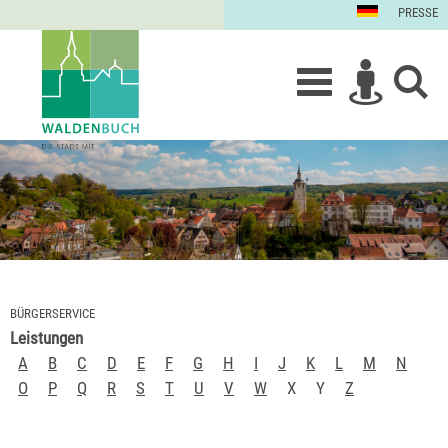
PRESSE
BÜRGERSERVICE
Leistungen
A
B
C
D
E
F
G
H
I
J
K
L
M
N
O
P
Q
R
S
T
U
V
W
X
Y
Z