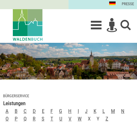
PRESSE
BÜRGERSERVICE
Leistungen
A
B
C
D
E
F
G
H
I
J
K
L
M
N
O
P
Q
R
S
T
U
V
W
X
Y
Z