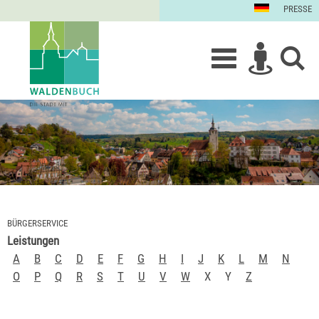
PRESSE
BÜRGERSERVICE
Leistungen
A
B
C
D
E
F
G
H
I
J
K
L
M
N
O
P
Q
R
S
T
U
V
W
X
Y
Z