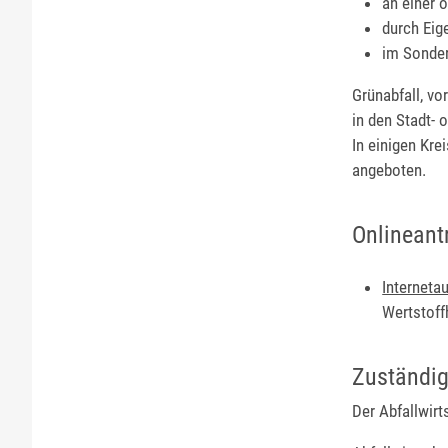
an einer 
durch Ei
im Sonder
Grünabfall, vo
in den Stadt- 
In einigen Kr
angeboten.
Onlineant
Internetau
Wertstoff
Zuständig
Der Abfallwirt