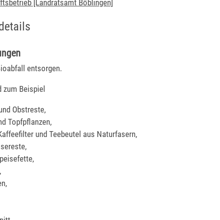
ftsbetrieb [Landratsamt Böblingen]
details
ungen
ioabfall entsorgen.
d zum Beispiel
nd Obstreste,
nd Topfpflanzen,
Kaffeefilter und Teebeutel aus Naturfasern,
isereste,
peisefette,
,
en,
itt,