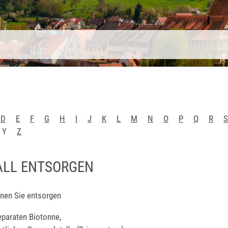
D
E
F
G
H
I
J
K
L
M
N
O
P
Q
R
S
Y
Z
ALL ENTSORGEN
nnen Sie entsorgen
separaten Biotonne,