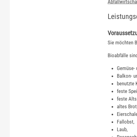
Abfallwirtscha
Leistungs
Voraussetz
Sie möchten B
Bioabfälle sin
Gemüse- u
Balkon- u
benutzte 
feste Spe
feste Alts
altes Brot
Eierschal
Fallobst,
Laub,
Rasenschn