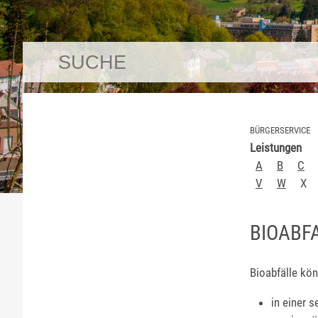
BÜRGERSERVICE
Leistungen
A
B
C
V
W
X
BIOABF
Bioabfälle kö
in einer 