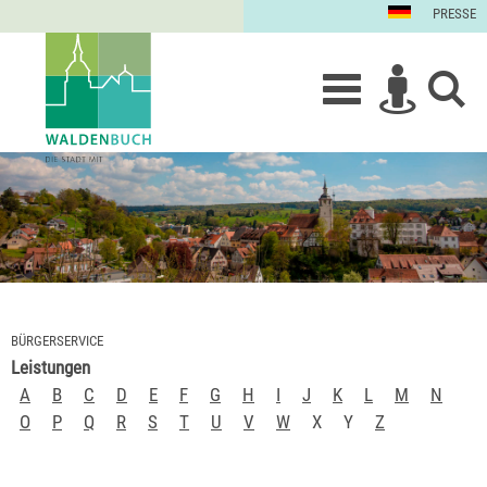
PRESSE
BÜRGERSERVICE
Leistungen
A
B
C
D
E
F
G
H
I
J
K
L
M
N
O
P
Q
R
S
T
U
V
W
X
Y
Z