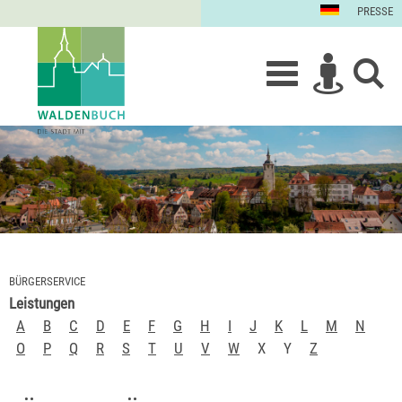
PRESSE
BÜRGERSERVICE
Leistungen
A
B
C
D
E
F
G
H
I
J
K
L
M
N
O
P
Q
R
S
T
U
V
W
X
Y
Z