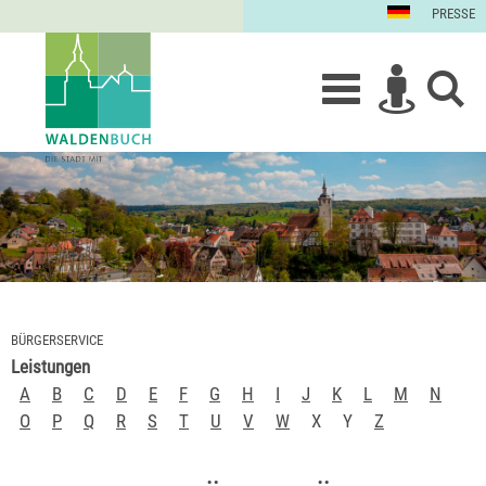
PRESSE
BÜRGERSERVICE
Leistungen
A
B
C
D
E
F
G
H
I
J
K
L
M
N
O
P
Q
R
S
T
U
V
W
X
Y
Z