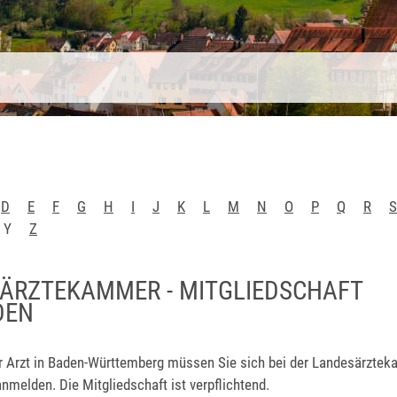
D
E
F
G
H
I
J
K
L
M
N
O
P
Q
R
S
Y
Z
ÄRZTEKAMMER - MITGLIEDSCHAFT
DEN
er Arzt in Baden-Württemberg müssen Sie sich bei der Landesärzte
melden. Die Mitgliedschaft ist verpflichtend.