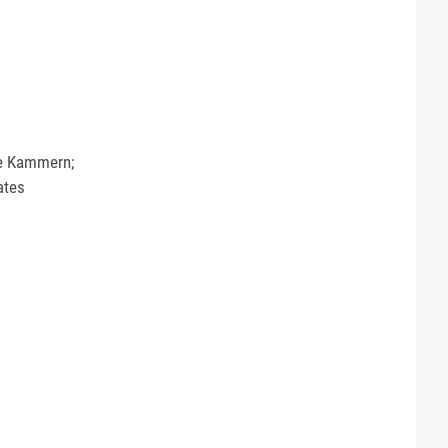
ie Kammern;
ates