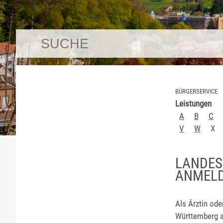
BÜRGERSERVICE
Leistungen
A
B
C
V
W
X
LANDES
ANMEL
Als Ärztin od
Württemberg an