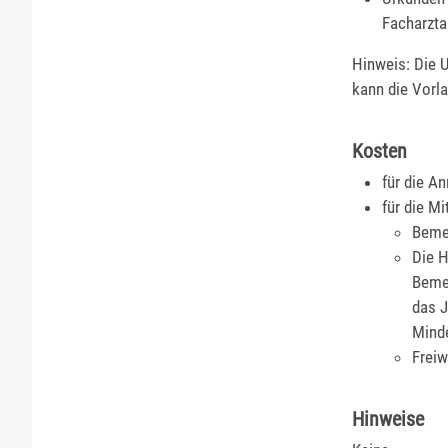
Facharzta
Hinweis: Die 
kann die Vorla
Kosten
für die A
für die M
Bemes
Die H
Bemes
das J
Minde
Freiw
Hinweise