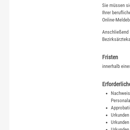
Sie müssen sic
Ihrer beruflic
Online-Meldeb
Anschließend 
Bezirksärzteka
Fristen
innerhalb ein
Erforderlich
Nachweis 
Personal
Approbati
Urkunden 
Urkunden 
Urkunden 