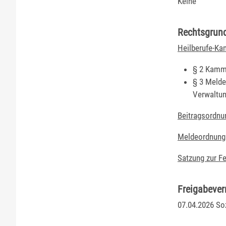
Keine
Rechtsgrun
Heilberufe-K
§ 2 Kamme
§ 3 Melde
Verwaltu
Beitragsordn
Meldeordnung
Satzung zur F
Freigabeve
07.04.2026
Soz