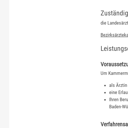
Zuständig
die Landesär
Bezirksärzte
Leistungs
Voraussetz
Um Kammermit
als Ärztin
eine Erla
Ihren Ber
Baden-Wür
Verfahrensa