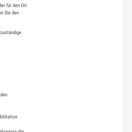
er für den Ort
en SIe den
/zuständige
 den
ilitation
elsweise die