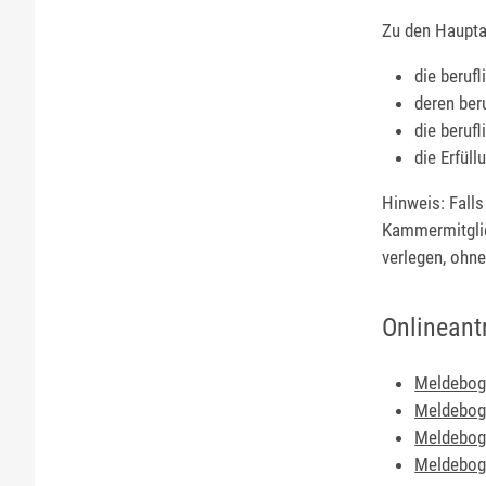
Zu den Haupta
die beruf
deren beru
die berufl
die Erfül
Hinweis:
Falls
Kammermitglied
verlegen, ohne 
Onlineant
Meldebog
Meldebog
Meldebog
Meldebog