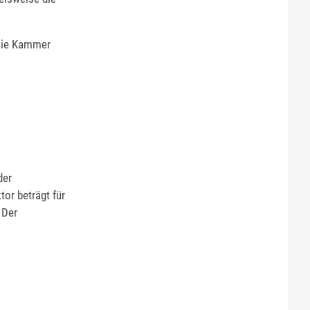
 Die Kammer
der
or beträgt für
 Der