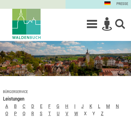
PRESSE
BÜRGERSERVICE
Leistungen
A
B
C
D
E
F
G
H
I
J
K
L
M
N
O
P
Q
R
S
T
U
V
W
X
Y
Z