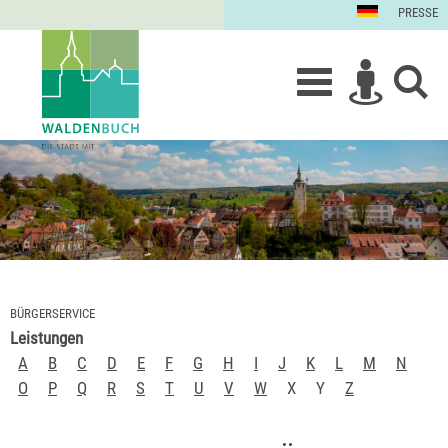
PRESSE
BÜRGERSERVICE
Leistungen
A
B
C
D
E
F
G
H
I
J
K
L
M
N
O
P
Q
R
S
T
U
V
W
X
Y
Z