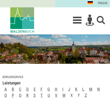
PRESSE
BÜRGERSERVICE
Leistungen
A
B
C
D
E
F
G
H
I
J
K
L
M
N
O
P
Q
R
S
T
U
V
W
X
Y
Z