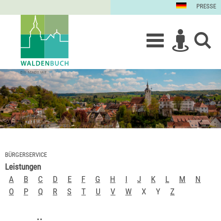
PRESSE
BÜRGERSERVICE
Leistungen
A
B
C
D
E
F
G
H
I
J
K
L
M
N
O
P
Q
R
S
T
U
V
W
X
Y
Z