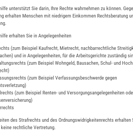
ilfe unterstützt Sie darin, Ihre Rechte wahrnehmen zu können. Gege
ung erhalten Menschen mit niedrigem Einkommen Rechtsberatung u
ung.
ilfe erhalten Sie in Angelegenheiten
echts
(zum Beispiel Kaufrecht, Mietrecht, nachbarrechtliche Streitigk
achen) und in Angelegenheiten, für
die Arbeitsgerichte
zuständig si
altungsrechts
(zum Beispiel Wohngeld, Bausachen, Schul- und Hoch
echt)
assungsrechts
(zum Beispiel Verfassungsbeschwerde gegen
tsverletzung)
lrechts
(zum Beispiel Renten- und Versorgungsangelegenheiten ode
senversicherung)
rrechts
iten des Strafrechts und des Ordnungswidrigkeitenrechts erhalten 
 keine rechtliche Vertretung.