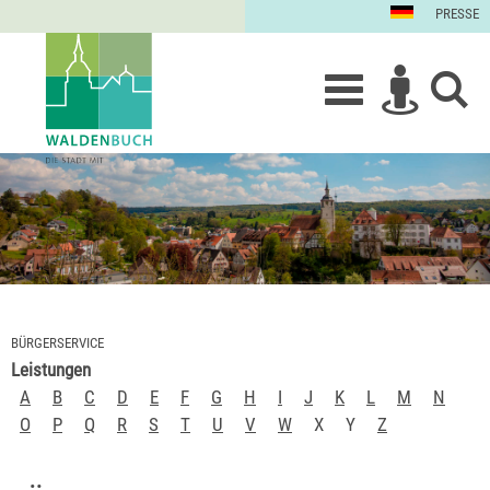
PRESSE
BÜRGERSERVICE
Leistungen
A
B
C
D
E
F
G
H
I
J
K
L
M
N
O
P
Q
R
S
T
U
V
W
X
Y
Z