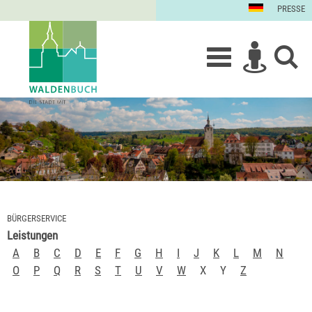
PRESSE
BÜRGERSERVICE
Leistungen
A
B
C
D
E
F
G
H
I
J
K
L
M
N
O
P
Q
R
S
T
U
V
W
X
Y
Z