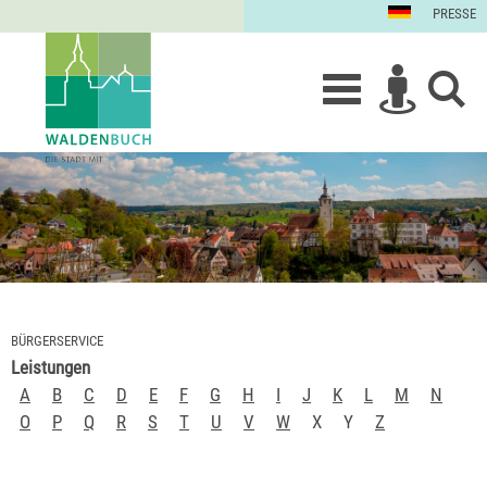
PRESSE
BÜRGERSERVICE
Leistungen
A
B
C
D
E
F
G
H
I
J
K
L
M
N
O
P
Q
R
S
T
U
V
W
X
Y
Z