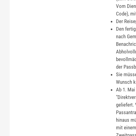
Vom Diens
Code), mi
Der Reise
Den ferti
nach Geme
Benachric
Abholvoll
bevollmäc
der Passb
Sie müsse
Wunsch kö
Ab 1. Mai
"Direktve
geliefert.
Passantra
hinaus mü
mit einem
Zweitpass