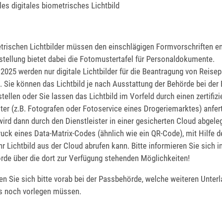
les digitales biometrisches Lichtbild
trischen Lichtbilder müssen den einschlägigen Formvorschriften e
stellung bietet dabei die
Fotomustertafel für Personaldokumente.
 2025 werden nur digitale Lichtbilder für die Beantragung von Reise
t. Sie können das Lichtbild je nach Ausstattung der Behörde bei der
stellen oder Sie lassen das Lichtbild im Vorfeld
durch einen zertifizi
ster (z.B. Fotografen oder Fotoservice eines Drogeriemarktes) anfer
 wird dann durch den Dienstleister in einer gesicherten Cloud abgele
uck eines Data-Matrix-Codes (ähnlich wie ein QR-Code), mit Hilfe d
hr Lichtbild aus der Cloud
abrufen kann.
Bitte informieren Sie sich i
örde über die dort zur Verfügung stehenden Möglichkeiten!
n Sie sich bitte vorab bei der Passbehörde, welche weiteren Unterl
s noch vorlegen müssen.