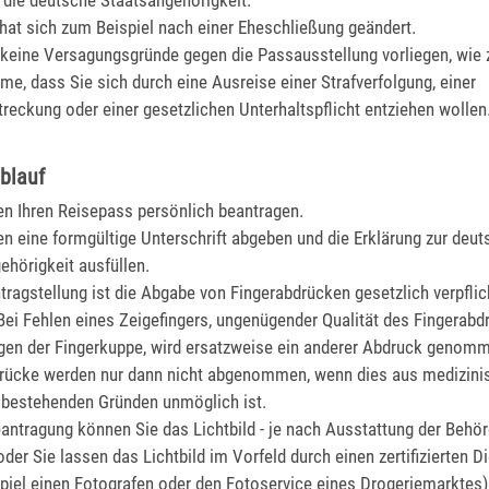
 die deutsche Staatsangehörigkeit.
hat sich zum Beispiel nach einer Eheschließung geändert.
 keine Versagungsgründe gegen die Passausstellung vorliegen, wie 
me, dass Sie sich durch eine Ausreise einer Strafverfolgung, einer
streckung oder einer gesetzlichen Unterhaltspflicht entziehen wollen
blauf
n Ihren Reisepass persönlich beantragen.
n eine formgültige Unterschrift abgeben und die Erklärung zur deu
ehörigkeit ausfüllen.
ntragstellung ist die Abgabe von Fingerabdrücken gesetzlich verpflic
Bei Fehlen eines Zeigefingers, ungenügender Qualität des Fingerabd
gen der Fingerkuppe, wird ersatzweise ein anderer Abdruck genom
rücke werden nur dann nicht abgenommen, wenn dies aus medizini
 bestehenden Gründen unmöglich ist.
eantragung können Sie
das Lichtbild - je nach Ausstattung der Behör
oder Sie lassen das Lichtbild im Vorfeld durch einen zertifizierten Di
piel einen Fotografen oder den Fotoservice eines Drogeriemarktes) 