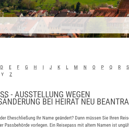
D
E
F
G
H
I
J
K
L
M
N
O
P
Q
R
S
Y
Z
ASS - AUSSTELLUNG WEGEN
ÄNDERUNG BEI HEIRAT NEU BEANTR
 der Eheschließung Ihr Name geändert? Dann müssen Sie Ihren Rei
der Passbehörde vorlegen. Ein Reisepass mit altem Namen ist ungült