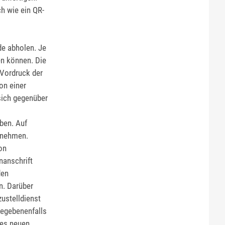
h wie ein QR-
de abholen.
Je
en können. Die
 Vordruck der
on einer
sich gegenüber
ben. Auf
tnehmen.
on
nanschrift
den
n. Darüber
ustelldienst
gegebenenfalls
des neuen