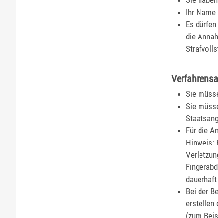
Sie haben
Ihr Name 
Es dürfen
die Annah
Strafvoll
Verfahrensa
Sie müsse
Sie müsse
Staatsang
Für die A
Hinweis: 
Verletzun
Fingerabd
dauerhaft
Bei der B
erstellen 
(zum Beis