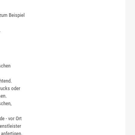
zum Beispiel
.
tschen
htend.
rucks oder
men.
schen,
de - vor Ort
enstleister
anfertigen.