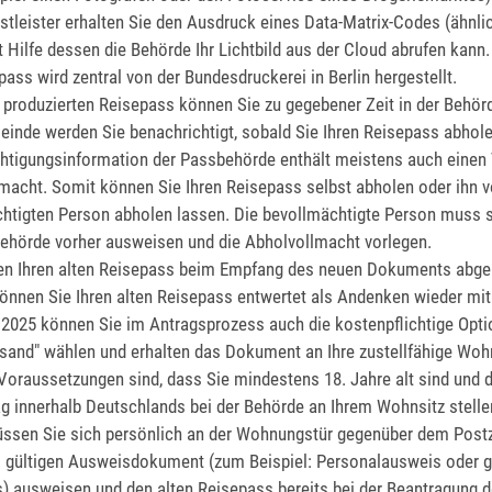
tleister erhalten Sie den Ausdruck eines Data-Matrix-Codes (ähnlic
t Hilfe dessen die Behörde Ihr Lichtbild aus der Cloud abrufen kann.
pass wird
zentral von der Bundesdruckerei in Berlin hergestellt.
g produzierten Reisepass können Sie zu gegebener Zeit in der Behör
inde werden Sie benachrichtigt, sobald Sie Ihren Reisepass abhol
htigungsinformation der Passbehörde enthält meistens auch einen
macht. Somit können Sie Ihren Reisepass selbst abholen oder ihn v
htigten Person abholen lassen. Die bevollmächtigte Person muss 
ehörde vorher ausweisen und die Abholvollmacht vorlegen.
n Ihren alten Reisepass beim Empfang des neuen Dokuments abge
nnen Sie Ihren alten Reisepass entwertet als Andenken wieder mi
 2025 können Sie im Antragsprozess auch die kostenpflichtige Opti
rsand" wählen und erhalten das Dokument an Ihre zustellfähige Woh
Voraussetzungen sind, dass Sie mindestens 18. Jahre alt sind und 
g innerhalb Deutschlands bei der Behörde an Ihrem Wohnsitz stelle
ssen Sie sich persönlich an der Wohnungstür gegenüber dem
Postz
 gültigen Ausweisdokument (zum Beispiel: Personalausweis oder 
) ausweisen und den alten Reisepass bereits bei der Beantragung 