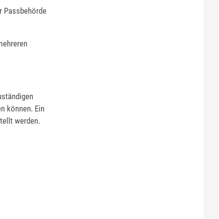
er Passbehörde
 mehreren
uständigen
en können. Ein
ellt werden.