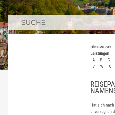
BÜRGERSERVICE
Leistungen
A
B
C
V
W
X
REISEP
NAMENS
Hat sich nach
unverzüglich 