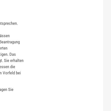
ntsprechen.
pässen
 Beantragung
erten
tigen.
Das
gt.
Sie erhalten
essen die
m Vorfeld bei
agen Sie