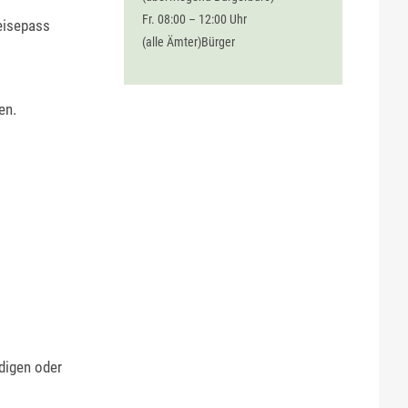
Fr. 08:00 – 12:00 Uhr
eisepass
(alle Ämter)Bürger
en.
digen oder