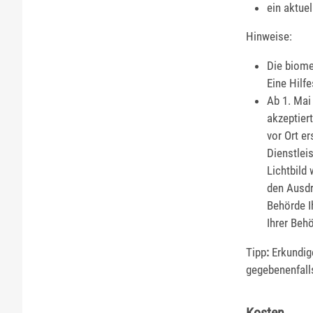
ein aktuel
Hinweise:
Die biome
Eine Hilfe
Ab 1. Mai
akzeptier
vor Ort er
Dienstlei
Lichtbild
den Ausdr
Behörde I
Ihrer Beh
Tipp
:
Erkundige
gegebenenfall
Kosten