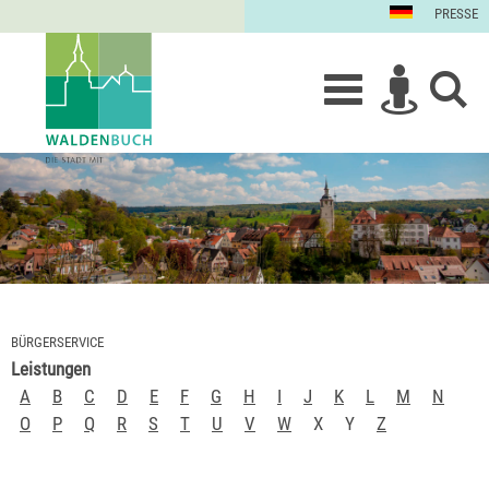
PRESSE
BÜRGERSERVICE
Leistungen
A
B
C
D
E
F
G
H
I
J
K
L
M
N
O
P
Q
R
S
T
U
V
W
X
Y
Z