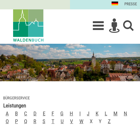
PRESSE
BÜRGERSERVICE
Leistungen
A
B
C
D
E
F
G
H
I
J
K
L
M
N
O
P
Q
R
S
T
U
V
W
X
Y
Z